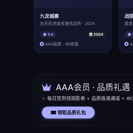
九龙城寨
战狼
古天乐洪金宝港式动作 · 2024
吴京
9.8
2024
AAA品质 · 4K修复
A
AAA会员 · 品质礼遇
✨ 每日签到领观影券 + 品质极速通道 + 
领取品质礼包