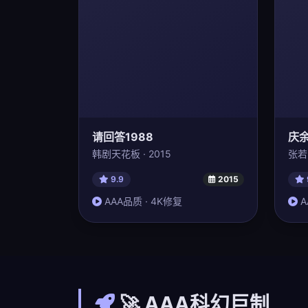
请回答1988
庆
韩剧天花板 · 2015
张若
9.9
2015
AAA品质 · 4K修复
A
🚀 AAA科幻巨制