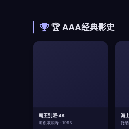
🏆 AAA经典影史
霸王别姬·4K
海
陈凯歌巅峰 · 1993
托纳