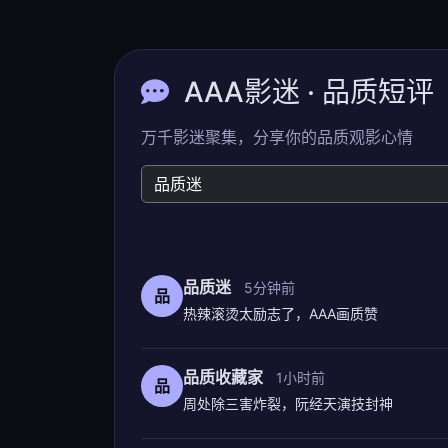
AAA影迷 · 品质短评
万千影迷聚集，分享你的品质观影心情
品质迷
5分钟前
品
热辣滚烫太励志了，AAA画质赞
品质收藏家
1小时前
品
周处除三害炸裂，阮经天演技封神